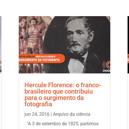
Hercule Florence: o franco-
brasileiro que contribuiu
para o surgimento da
fotografia
jun 24, 2016
|
Arquivo da ciência
"A 3 de setembro de 1825, partimos