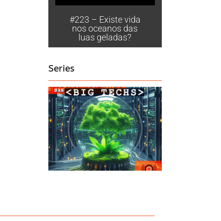
#223 – Existe vida
nos oceanos das
luas geladas?
Series