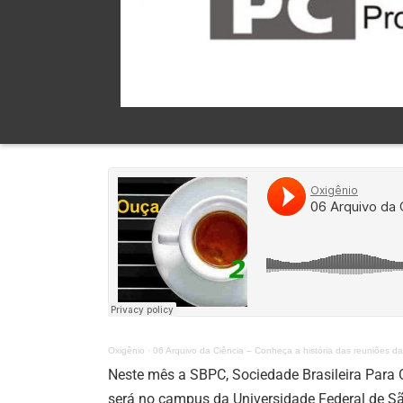
Oxigênio
·
06 Arquivo da Ciência – Conheça a história das reuniões 
Neste mês a SBPC, Sociedade Brasileira Para O
será no campus da Universidade Federal de São