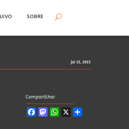
UIVO
SOBRE
jul 15, 2015
Compartilhar
Facebook
Mastodon
WhatsApp
X
Share