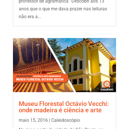
professor de agramática “Descobri aos 13
anos que o que me dava prazer nas leituras
não era a...
Museu Florestal Octávio Vecchi:
onde madeira é ciência e arte
maio 15, 2016
|
Caleidoscópio