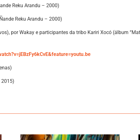
Ñande Reku Arandu – 2000)
m Ñande Reku Arandu – 2000)
os), por Wakay e participantes da tribo Kariri Xocó (álbum “Ma
watch?v=jEBzFy6kCvE&feature=youtu.be
enas)
 2015)