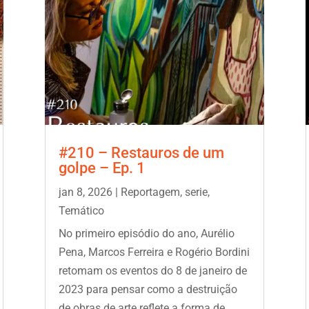
#210 – Restauros de um
golpe – Ep. 1
jan 8, 2026
|
Reportagem
,
serie
,
Temático
No primeiro episódio do ano, Aurélio
Pena, Marcos Ferreira e Rogério Bordini
retomam os eventos do 8 de janeiro de
2023 para pensar como a destruição
de obras de arte reflete a forma de