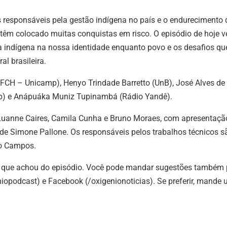
par
s responsáveis pela gestão indígena no país e o endurecimento 
aum
s têm colocado muitas conquistas em risco. O episódio de hoje 
ou
ura indígena na nossa identidade enquanto povo e os desafios qu
dimi
al brasileira.
o
vol
IFCH – Unicamp), Henyo Trindade Barretto (UnB), José Alves de
mp) e Anápuáka Muniz Tupinambá (Rádio Yandê).
, Luanne Caires, Camila Cunha e Bruno Moraes, com apresentaçã
e Simone Pallone. Os responsáveis pelos trabalhos técnicos s
vo Campos.
o que achou do episódio. Você pode mandar sugestões também 
opodcast) e Facebook (/oxigenionoticias). Se preferir, mande 