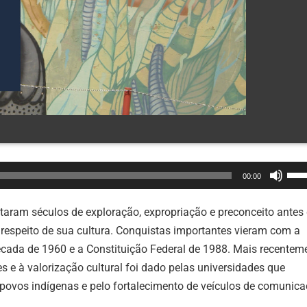
Use
00:00
as
set
entaram séculos de exploração, expropriação e preconceito antes
par
 respeito de sua cultura. Conquistas importantes vieram com a
cim
écada de 1960 e a Constituição Federal de 1988. Mais recenteme
ou
 e à valorização cultural foi dado pelas universidades que
par
povos indígenas e pelo fortalecimento de veículos de comunic
bai