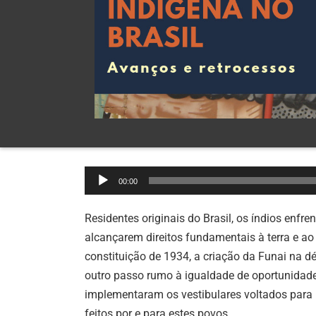
Tocador
00:00
de
áudio
Residentes originais do Brasil, os índios enfr
alcançarem direitos fundamentais à terra e ao
constituição de 1934, a criação da Funai na d
outro passo rumo à igualdade de oportunidades
implementaram os vestibulares voltados para 
feitos por e para estes povos.