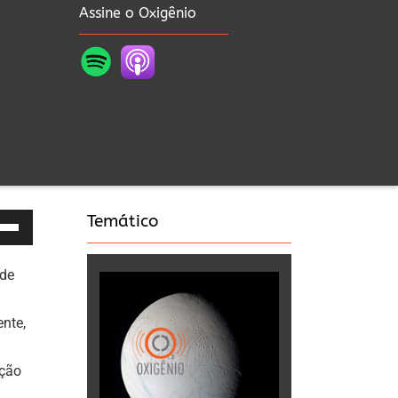
Assine o Oxigênio
Temático
as
 de
a
a
nte,
a
ação
xo