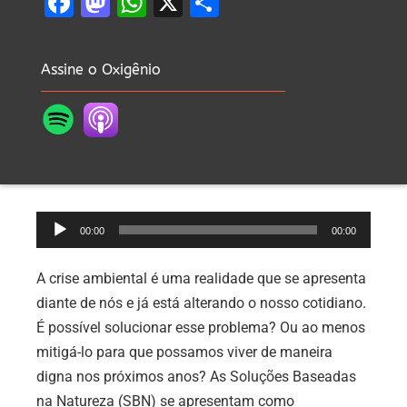
Facebook
Mastodon
WhatsApp
X
Share
Assine o Oxigênio
Tocador
00:00
00:00
de
áudio
A crise ambiental é uma realidade que se apresenta
diante de nós e já está alterando o nosso cotidiano.
É possível solucionar esse problema? Ou ao menos
mitigá-lo para que possamos viver de maneira
digna nos próximos anos? As Soluções Baseadas
na Natureza (SBN) se apresentam como